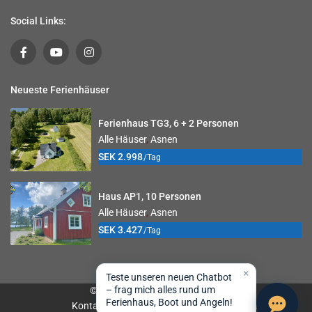
Social Links:
Neueste Ferienhäuser
Ferienhaus TG3, 6 + 2 Personen
Alle Häuser
,
Asnen
SEK 2.998
/Tag
Haus AP1, 10 Personen
Alle Häuser
,
Asnen
SEK 3.427
/Tag
×
Teste unseren neuen Chatbot
– frag mich alles rund um
© 2026 Småland Sportfiske AB
Ferienhaus, Boot und Angeln!
Kontakt
Buchungsbedingungen
Impressum