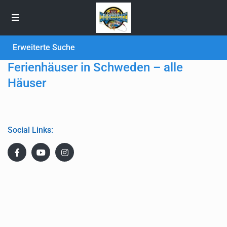
Erweiterte Suche
Ferienhäuser in Schweden – alle
Häuser
Social Links: