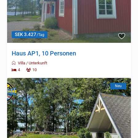
SEK 3.427
/Tag
Haus AP1, 10 Personen
Villa
/
Unterkunft
4
10
Neu