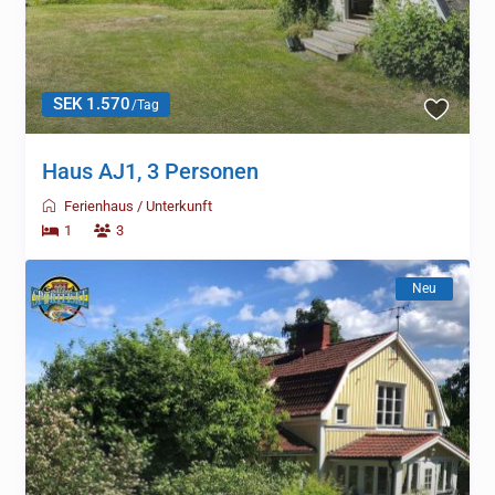
SEK 1.570
/Tag
Haus AJ1, 3 Personen
Ferienhaus
/
Unterkunft
1
3
Neu