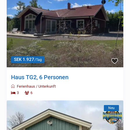
SEK 1.927
/Tag
Haus TG2, 6 Personen
Ferienhaus
/
Unterkunft
3
6
Neu