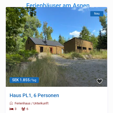
Ferienhäuser am Asnen
Neu
SEK 1.855
/Tag
Haus PL1, 6 Personen
Ferienhaus
/
Unterkunft
3
6