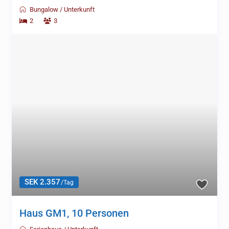
Bungalow
/
Unterkunft
2
3
SEK 2.357
/Tag
Haus GM1, 10 Personen