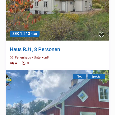
SEK 1.213
/Tag
Haus RJ1, 8 Personen
Ferienhaus
/
Unterkunft
4
8
Neu
Special