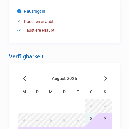
Hausregeln
Rauchen erlaubt
Haustiere erlaubt
Verfügbarkeit
August 2026
M
D
M
D
F
S
S
1
2
8
9
3
4
5
6
7