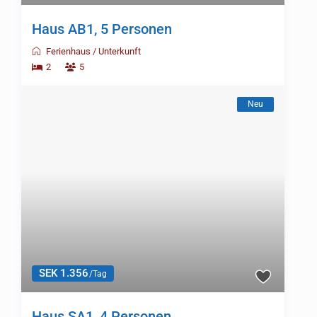
Haus PN1, 10+2 Personen
Ferienhaus
/
Unterkunft
5
12
Neu
SEK 1.641
/Tag