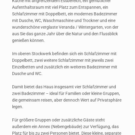
Küche mit angrenzendem Essbereich, e
in gemütlicher
Aufenthaltsraum mit viel Platz zum Entspannen, e
in
Schlafzimmer mit Doppelbett, e
in modernes Badezimmer
mit Dusche, WC, Waschmaschine und Trockner und e
ine
wunderschöne verglaste Veranda / Wintergarten, von der
aus Sie das ganze Jahr über die Natur und den Flussblick
genießen können.
Im oberen Stockwerk befinden sich e
in Schlafzimmer mit
Doppelbett, z
wei weitere Schlafzimmer mit jeweils zwei
Einzelbetten und
zusätzlich ein
weiteres
Badezimmer mit
Dusche und WC.
Damit bietet das Haus insgesamt vier Schlafzimmer und
zwei Badezimmer – ideal für Familien oder kleine Gruppen,
die gemeinsam reisen, aber dennoch Wert auf Privatsphäre
legen.
Für größere Gruppen oder zusätzliche Gäste steht
außerdem ein Annex (Nebengebäude) zur Verfügung, das
Platz für bis zu zwei Personen bietet. Diese kleine, separate