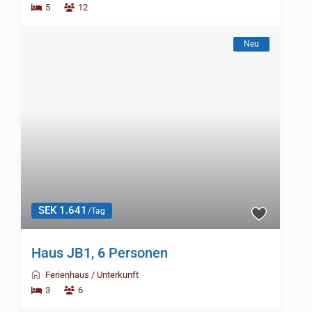
4
8
Über Småland Sportfiske AB
Persönlich, deutschsprachig, direkt vor Ort: Wir beraten dich von der
Hauswahl bis zum Revier-Tipp für Åsnen, Tiken, Mien oder die
Schären – und rüsten dich in unserem Angelladen in Urshult mit
allem aus, was am Wasser zählt.
Ruf uns an oder schreib uns – wir antworten persönlich.
Kontakt:
Södra Vägen 9, S-36254 Urshult
0046(0) 477 71 55 44