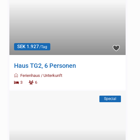
SEK 2.498
/Tag
Special
Haus NI3, 6 + 2 Personen
Ferienhaus
/
Unterkunft
2
6
SEK 1.356
/Tag
Neu
Haus EC2, 5 Personen
Ferienhaus
/
Unterkunft
2
5
Neu