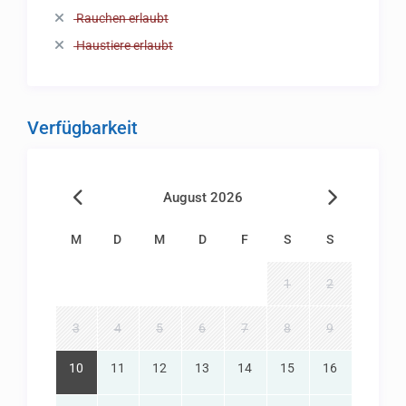
Rauchen erlaubt
Haustiere erlaubt
Verfügbarkeit
August 2026
M
D
M
D
F
S
S
1
2
3
4
5
6
7
8
9
10
11
12
13
14
15
16