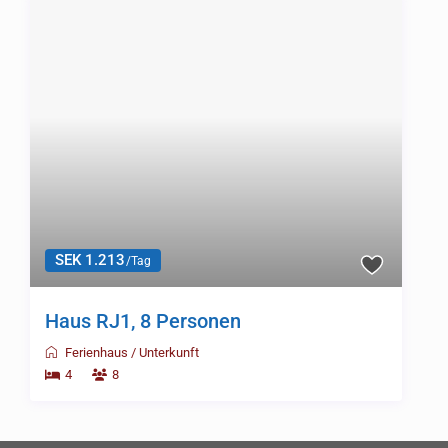
info@smaland-sportfiske.com
FAQ – Häufige Fragen
Social Links:
Neueste Ferienhäuser
Ferienhaus TG3, 6 + 2 Personen
Alle Häuser
,
Asnen
SEK 2.998
/Tag
Haus AP1, 10 Personen
Alle Häuser
,
Asnen
SEK 3.427
/Tag