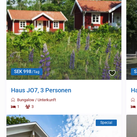
SEK 998
S
/Tag
Haus JO7, 3 Personen
Ha
Bungalow
/
Unterkunft
1
3
Special