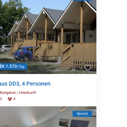
EK 1.570
/Tag
us DD3, 4 Personen
Bungalow
/
Unterkunft
2
4
Special