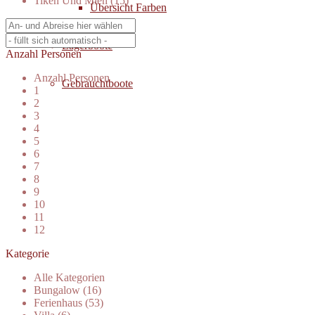
Tiken Und Mien (15)
Übersicht Farben
Lagerboote
Anzahl Personen
Anzahl Personen
Gebrauchtboote
1
2
3
4
5
6
7
8
9
10
11
12
Kategorie
Alle Kategorien
Bungalow (16)
Ferienhaus (53)