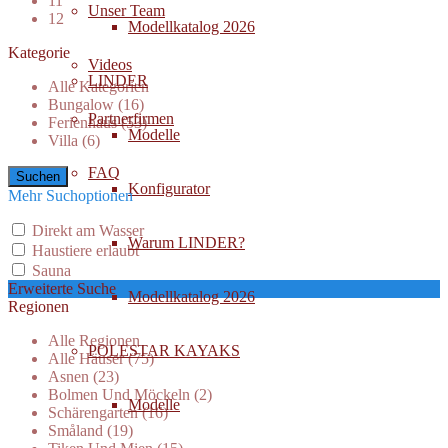
11
Unser Team
12
Modellkatalog 2026
Kategorie
Videos
LINDER
Alle Kategorien
Bungalow (16)
Partnerfirmen
Ferienhaus (53)
Modelle
Villa (6)
FAQ
Konfigurator
Mehr Suchoptionen
Direkt am Wasser
Warum LINDER?
Haustiere erlaubt
Sauna
Erweiterte Suche
Modellkatalog 2026
Regionen
Alle Regionen
POLESTAR KAYAKS
Alle Häuser (75)
Asnen (23)
Bolmen Und Möckeln (2)
Modelle
Schärengarten (16)
Småland (19)