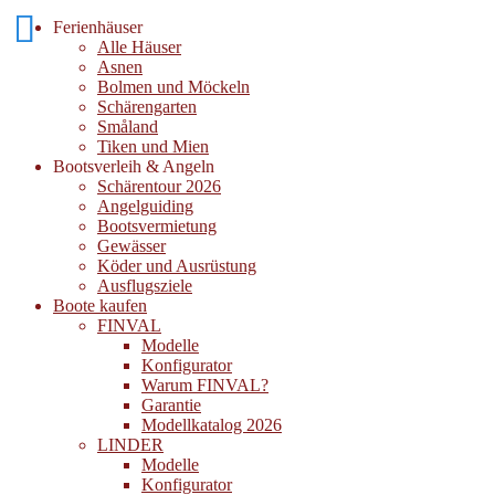
Ferienhäuser
Alle Häuser
Asnen
Bolmen und Möckeln
Schärengarten
Småland
Tiken und Mien
Bootsverleih & Angeln
Schärentour 2026
Angelguiding
Bootsvermietung
Gewässer
Köder und Ausrüstung
Ausflugsziele
Boote kaufen
FINVAL
Modelle
Konfigurator
Warum FINVAL?
Garantie
Modellkatalog 2026
LINDER
Modelle
Konfigurator