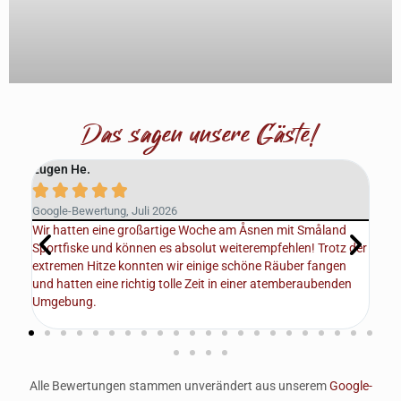
Das sagen unsere Gäste!
Eugen He.
And






Google-Bewertung, Juli 2026
Goo
Wir hatten eine großartige Woche am Åsnen mit Småland
Wir
aube
Sportfiske und können es absolut weiterempfehlen! Trotz der
und
extremen Hitze konnten wir einige schöne Räuber fangen
der
n
und hatten eine richtig tolle Zeit in einer atemberaubenden
Per
Umgebung.
und
Alle Bewertungen stammen unverändert aus unserem
Google-