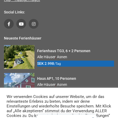
Social Links:
Neueste Ferienhäuser
Ferienhaus TG3, 6 + 2 Personen
Alle Häuser
,
Asnen
SEK 2.998
/Tag
Haus AP1, 10 Personen
Alle Häuser
,
Asnen
SEK 3.427
/Tag
Wir verwenden Cookies auf unserer Website, um dir das
relevanteste Erlebnis zu bieten, indem wir deine
Einstellungen und wiederholte Besuche speichern. Mit Klick
auf „Alle akzeptieren“ stimmst du der Verwendung ALLER
© 2026 Småland Sportfiske AB
Cookies zu. Du kannst jedoch unter „Cookie-Einstellungen“