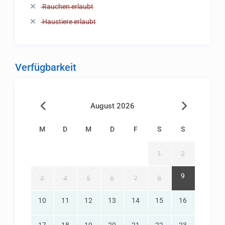
Rauchen erlaubt
Haustiere erlaubt
Verfügbarkeit
August 2026
M
D
M
D
F
S
S
1
2
9
3
4
5
6
7
8
10
11
12
13
14
15
16