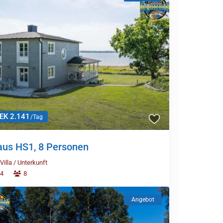
EK 2.141
/Tag
us HS1, 8 Personen
Villa
/
Unterkunft
4
8
Angebot