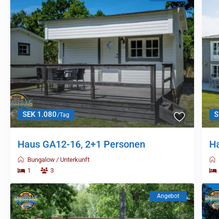
SEK 1.080
S
/Tag
Haus GA12-16, 2+1 Personen
Ha
Bungalow
/
Unterkunft
1
3
Angebot