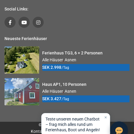
Social Links:
Neueste Ferienhäuser
Ferienhaus TG3, 6 + 2 Personen
Alle Häuser
,
Asnen
SEK 2.998
/Tag
Haus AP1, 10 Personen
Alle Häuser
,
Asnen
SEK 3.427
/Tag
×
Teste unseren neuen Chatbot
– frag mich alles rund um
© 2026 Småland Sportfiske AB
Ferienhaus, Boot und Angeln!
Kontakt
Buchungsbedingungen
Impressum