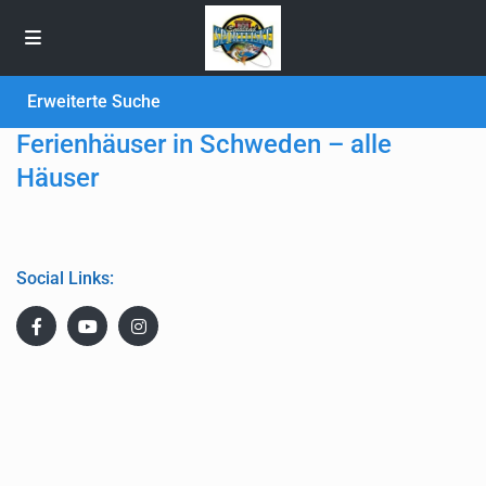
Erweiterte Suche
Ferienhäuser in Schweden – alle
Häuser
Social Links: