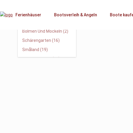
Alle Regionen
Alle Häuser (74)
Ferienhäuser
Bootsverleih & Angeln
Boote kauf
Mehr Suchoptionen
Asnen (23)
Bolmen Und Möckeln (2)
Schärengarten (16)
Småland (19)
Tiken Und Mien (14)