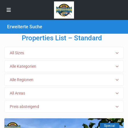
Erweiterte Suche
Properties List – Standard
All Sizes
Alle Kategorien
Alle Regionen
All Areas
Preis absteigend
Special