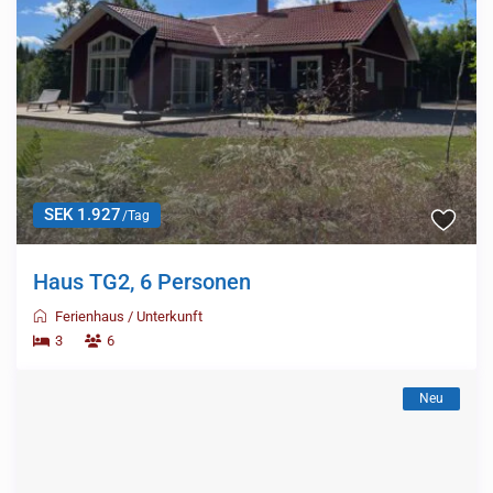
SEK 1.927
/Tag
Haus TG2, 6 Personen
Ferienhaus
/
Unterkunft
3
6
Neu