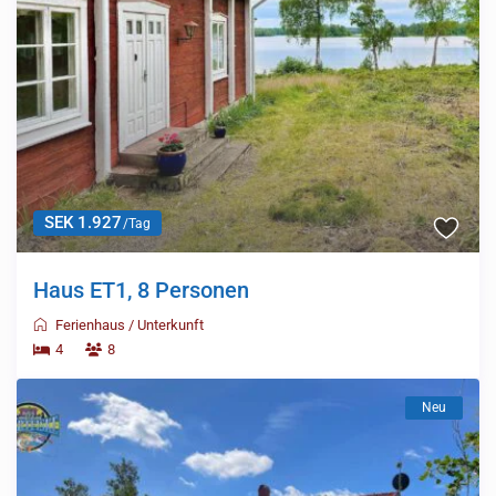
SEK 1.927
/Tag
Haus ET1, 8 Personen
Ferienhaus
/
Unterkunft
4
8
Neu