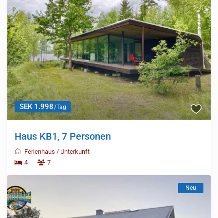
SEK 1.998
/Tag
Haus KB1, 7 Personen
Ferienhaus
/
Unterkunft
4
7
Neu