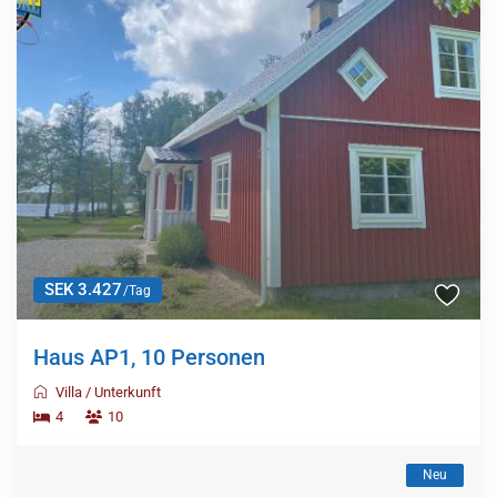
SEK 3.427
/Tag
Haus AP1, 10 Personen
Villa
/
Unterkunft
4
10
Neu