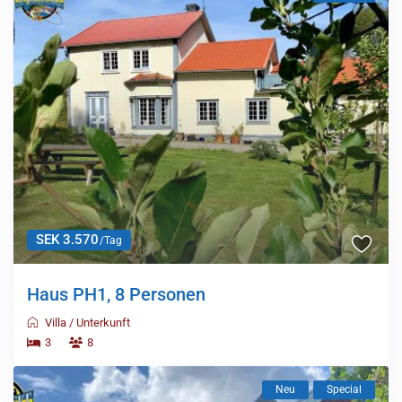
SEK 3.570
/Tag
Haus PH1, 8 Personen
Villa
/
Unterkunft
3
8
Neu
Special