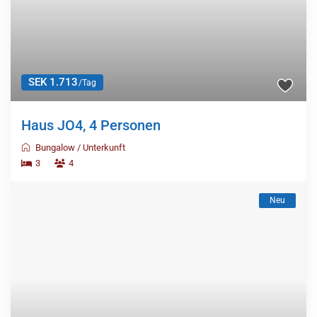
SEK 1.713
/Tag
Haus JO4, 4 Personen
Bungalow
/
Unterkunft
3
4
Neu